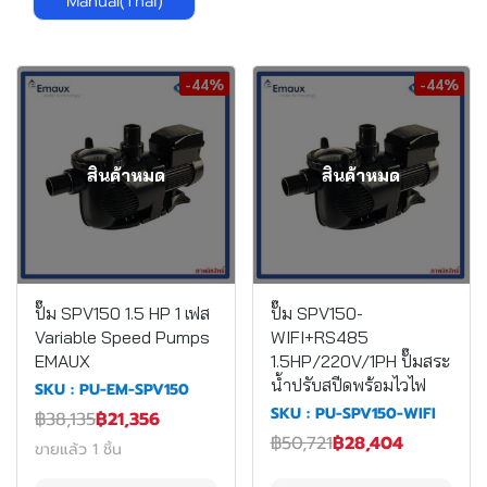
Manual(Thai)
-44%
-44%
สินค้าหมด
สินค้าหมด
ปั๊ม SPV150 1.5 HP 1 เฟส
ปั๊ม SPV150-
Variable Speed Pumps
WIFI+RS485
EMAUX
1.5HP/220V/1PH ปั๊มสระ
น้ำปรับสปีดพร้อมไวไฟ
SKU : PU-EM-SPV150
SKU : PU-SPV150-WIFI
฿38,135
฿21,356
฿50,721
฿28,404
ขายแล้ว 1 ชิ้น