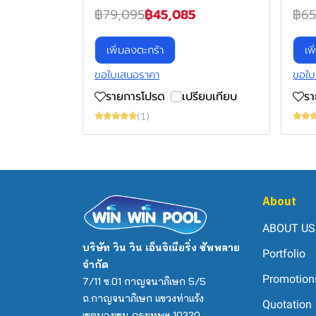
฿79,095
฿45,085
฿65
เพิ่มลงตะกร้า
เพ
ขอใบเสนอราคา
ขอใบ
รายการโปรด
เปรียบเทียบ
ร
(1)
About
ABOUT US
บริษัท วิน วิน เอ็นจิเนียริ่ง ซัพพลาย
Portfolio
จำกัด
Promotion
7/11 ซ.01 กาญจนาภิเษก 5/5
ถ.กาญจนาภิเษก แขวงท่าแร้ง
Quotation
เขตบางเขน กรุงเทพฯ 10220