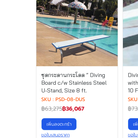
ชุดกระดานกระโดด “ Diving
Div
Board c/w Stainless Steel
wit
U-Stand, Size 8 ft.
10 
SKU : PSD-08-DUS
SKU
฿63,275
฿36,067
฿73
เพิ่มลงตะกร้า
เพ
ขอใบเสนอราคา
ขอใบ