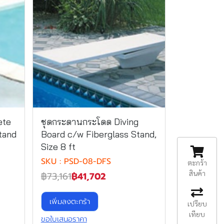
ete
ชุดกระดานกระโดด Diving
tand
Board c/w Fiberglass Stand,
Size 8 ft
SKU : PSD-08-DFS
ตะกร้า
สินค้า
฿73,161
฿41,702
เพิ่มลงตะกร้า
เปรียบ
เทียบ
ขอใบเสนอราคา