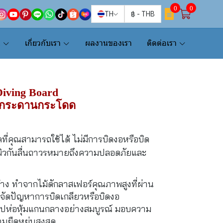
0
0
TH
฿
-
THB
น
เกี่ยวกับเรา
ผลงานของเรา
ติดต่อเรา
Diving Board
นกระดานกระโดด
ี่คุณสามารถใช้ได้ ไม่มีการบิดงอหรือบิด
ื้นผิวกันลื่นถาวรหมายถึงความปลอดภัยและ
ง ทำจากไม้ดักลาสเฟอร์คุณภาพสูงที่ผ่าน
จัดปัญหาการบิดเกลียวหรือบิดงอ
นรูปห่อหุ้มแกนกลางอย่างสมบูรณ์ มอบความ
มยืดหยุ่นสูงสุด