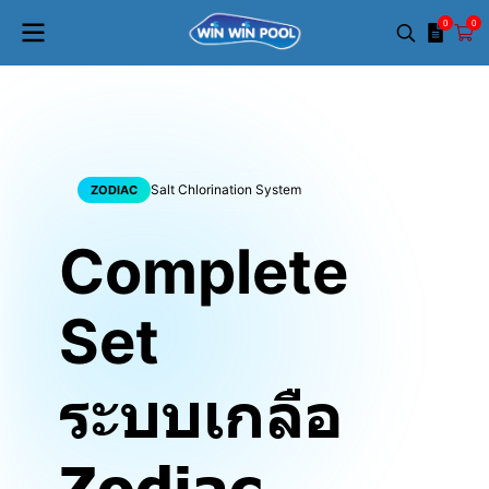
0
0
Salt Chlorination System
ZODIAC
Complete
Set
ระบบเกลือ
Zodiac