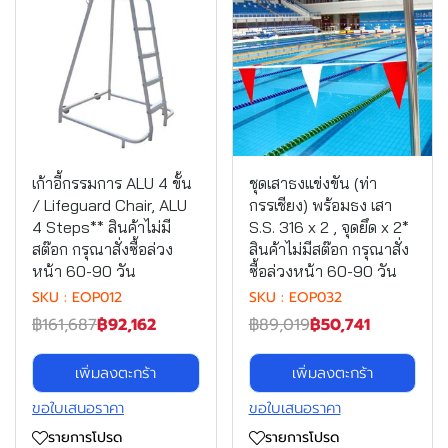
เก้าอี้กรรมการ ALU 4 ขั้น
ชุดเสาธงแข่งขัน (ท่า
/ Lifeguard Chair, ALU
กรรเชียง) พร้อมธง เสา
4 Steps** สินค้าไม่มี
S.S. 316 x 2 , จุดยึด x 2*
สต๊อก กรุณาสั่งซื้อล่วง
สินค้าไม่มีสต๊อก กรุณาสั่ง
หน้า 60-90 วัน
ซื้อล่วงหน้า 60-90 วัน
SKU : EOP012
SKU : EOP032
฿161,687
฿92,162
฿89,019
฿50,741
เพิ่มลงตะกร้า
เพิ่มลงตะกร้า
ขอใบเสนอราคา
ขอใบเสนอราคา
รายการโปรด
รายการโปรด