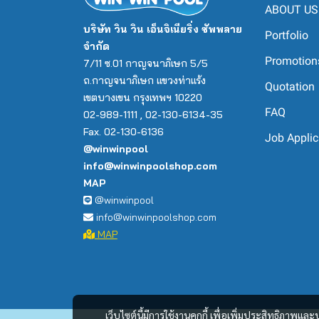
50Q
WATERCO
Ozone Water system
MPV
Aquabiome Filter
fitting
SEKO
GRATING ASTRALPOOL
FOS-UV
S1000C-S1200C
ICF Galaxy Multi-Element
SwimClear
P-CG Sand Filter
Maximus
Halo Chlor
AquaRite HC
SR
ABOUT US
Astralpool
80Q
Household Ozone
บริษัท วิน วิน เอ็นจิเนียริ่ง ซัพพลาย
BAG FILTER
Valve
Grating POOLSPA
NT-UV87-TO
S1000-S1200
Galaxy IDE
Pro Series Plus Side
AQUAFORTE
MAYGO
Polyethylene cylindrical
KOMBA
ASTRALPOOL
Portfolio
Complete Set ระบบเกลือ
30Q
120Q
จำกัด
Mount
tanks
Laswim
NANO FIBER
Tranformer
grating ABS
NT-UV130-F-TF
S700B-S900
Volumetric Sand Filter
EMAUX
KRIPSOL
MS1 Series
แกนเดี่ยว
50Q
Promotion
7/11 ซ.01 กาญจนาภิเษก 5/5
150Q
PROGRID D.E. FILTER
Sensor
Complete Set ระบบเกลือ
10Q
ถ.กาญจนาภิเษก แขวงท่าแร้ง
PRE-FILTER
Underwater Light
gratings PVC
NT-UV40-T/NT-UV75-T
S450-S700
TMG SAND FILTER
WATERCO
WATERCO
Accessories
Double 25
20 CM
ProM-LYSIS
MS1A064
80Q
Quotation
Pentair
เขตบางเขน กรุงเทพฯ 10220
DEP
Electrode holder
30Q
ถังกรองชุด(Filter System)
AOP
Wall conduit
MPUV SERIES
V900C-V1200C
HD Series
MultiCyclone Pro
ZODIAC
PoolDose Single
Double 30 cm
25 CM
แกนเดี่ยว
ProM-LYSIS Commercial
Electrochlor
MS1A094
100Q
FAQ
02-989-1111 , 02-130-6134-35
Complete Set ระบบเกลือ
30 Q
Starclear
Electrode
Pool
50Q
LASWIM
Salt Chlorinator
Air Valve
CS-A SERIES
V700B-V1200
MultiCyclone
PENTAIR
CMP
PoolDose Double
Wave Killer 20
30 CM
20 cm
Mineral Pro
MS1B108
Fax. 02-130-6136
120Q
Emaux
Job Applic
50Q
@winwinpool
80Q
ZODIAC
Filter
Long Spa Jet
SSC NANO
P350-P700
MultiCyclone Plus
LASWIM
Cartridge Filter
PoolOne
Wave Killer 25
25 cm
MS1C138
150Q
Complete Set ระบบคลอรีน
10Q
info@winwinpoolshop.com
100 Q
100Q
Pentair
WATERCO
Pump
NOZZLES ABS SUCTIONS
SSC MINI
V350-V700
Multi Cyclone Ultra Plus
EMAUX
WL-IDG Series
Tekna Evo Series
Wave Killer 30
30 cm
MS1C165
MAP
20Q
150 Q
150Q
@winwinpool
Smart Complete Set
กาวซ่อมสระว่ายน้ำ
AFS PUMP
MFS
MultiCyclone Stand
JESTA
ZXG Series
Trimline
Kontrol K65
FSM
30Q
200 Q
info@winwinpoolshop.com
LASWIM
200Q
WATER LEVEL
SPV PUMP
TMG
HAYWARD
SDG Series
Micron TopMount
FSF Series
P-DYG Series
40Q
MAP
smart complete set Astral
ไม่เกิน 20 Q
Turbo Boost jet
UPH PUMP
CF Cartridge Filter
SCG Series
Opal Cartridge Filter
FSCO Series
EBW Series
50Q
pool
ไม่เกิน 40 Q
Air Switch
APS Pump
Volumetric Filter
WL-ICG
Olax XL
FSP Series
60Q
Smart Complete Set
ไม่เกิน 150 Q
ไม่เกิน 60 Q
Floor Bubble
SE Pump
MFV
WL-HA
Micron Side Mount
Air Switch Button
ULTRA Filter System
Pentair-Astralpool
70Q
ไม่เกิน 120 Q
เว็บไซต์นี้มีการใช้งานคุกกี้ เพื่อเพิ่มประสิทธิภาพ
ไม่เกิน 80 Q
Complete Set