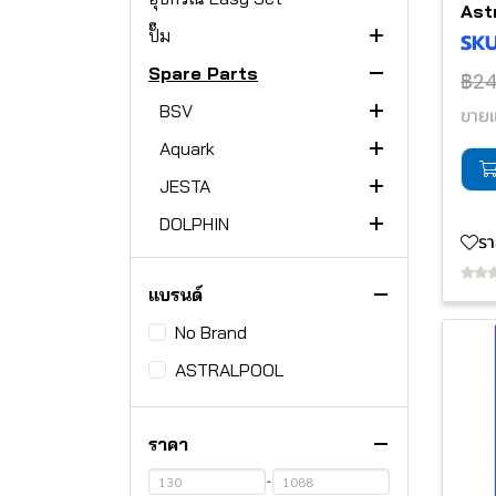
Ast
ปั๊ม
EL-NP300
SKU
Spare Parts
ASTRALPOOL
E-Lumen Compact
฿2
AQUARK
BSV
E-Lumen
Spa Pump
ELCOMP
ขายแ
EMAUX
Aquark
COLUSA Pump
Invercaptain Pump
EVOBasic
ELCOMP-N
20W
BARACUDA
JESTA
BX PUMP
SPR Pump
N-Bsalt
invercaptain
35W
ESPA
DOLPHIN
CTX PUMP
WBR Pump
Aquantis Plus
Cells
KFC Series
50W
ร
Hayward
genkinno
MAXIM PUMP
SB PUMP
Hydra Plus
Silen S
SQ MINI SERIES
Liberty 200
แบรนด์
PENTAIR
ESPA
XP Pump
SC PUMP
SILEN I
SUPER II ECO
SQ SERIES
ACE Series
No Brand
JESTA
Pressure Gauge
Colorado Pump
SS PUMP
Silen S2
SUPER II Pump
Whisperflo
WL-BCG
NADORSELF
ASTRALPOOL
LASWIM
MULTIPORT
Aral C-1500
ST PUMP
Nadorself
SUPER PUMP
WhisperFloXF
ESP PUMP
WL-ADG Sand filter
SILEN S2
Safety System
ASTRALPOOL
ARAL-C-3000
SR PUMP
Max-Flo Pump
Superflo
HLLF Pump
CEP Pump
P-CG Sand Filter
SILEN S
HAYWARD
ราคา
KRIPSOL
Pump HAYWARD
VironXT
SPH PUMP
SwimPro Pump
BLUEFLO Booster
JestMax Pump
WL-KP PUMP
P-DG Sand filter
SILEN I
ASTRALPOOL
BX PUMP
SP0714T
-
MAYGO
HAYWARD
Victoria Plus Silent
Strainer Pump
SwinPro II
WHISPERFLO VSF
JestMax Plus Pump
BDP PUMP
KEN PUMP
STP PUMP
EMAUX
CTX Pump
Super II
SP0710X62,
1 1/2" SideMount