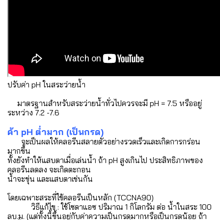
ปรับค่า pH ในสระว่ายน้ำ
มาตรฐานสำหรับสระว่ายน้ำทั่วไปควรจะมี pH = 7.5 หรืออยู่
ระหว่าง 7.2 -7.6
ค้า pH ต่ำมาก (เป็นกรด)
จะเป็นผลให้คลอรีนสลายตัวอย่างรวดเร็วและเกิดการกร่อน
มากขึ้น
ทั้งยังทำให้แสบตาเมื่อเล่นน้ำ ถ้า pH สูงเกินไป ประสิทธิภาพของ
คลอรีนลดลง จะเกิดตะกอน
น้ำจะขุ่น และแสบตาเช่นกัน
โดยเฉพาะสระที่ใช้คลอรีนเป็นหลัก (TCCNA90)
วิธีแก้ไข : ใช้โซดาแอซ ปริมาณ 1 กิโลกรัม ต่อ น้ำในสระ 100
ลบ.ม. (แต่ทั้งนี้ขึ้นอยู่กับค่าความเป็นกรดมากหรือเป็นกรดน้อย ถ้า