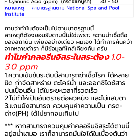
- Cyanuric Acid (ppm) (กรดไซยานูริค)
30 - 50
หมายเหต
ค่ามาตรฐานตาม National Spa and Pool
Institute
ถามว่าทำไมต้องเป็นไปตามมาตรฐานนี้
สาเหตุที่ต้องยอมรับตามนี้ไม่ใช่เพราะ ความน่าเชื่อถือ
ของสถาบัน เพียงอย่างเดียว ผมเอง ได้ทำการค้นคว้า
จากหลายตำรา ก็มีข้อมูลที่ใกล้เคียงกัน ครับ
ทำไมค่าคลอรีนอิสระในสระต้อง
1.0-
3.0 ppm
1.
ความเข้มข้นระดับนี้สามารถฆ่าเชื้อโรค ได้หลาย
ชิด กำจัดสาหร่าย ตะไคร่น้ำ และออกซิไดซ์สาร
ปนเปื้อนอื่น ได้ในระยะเวลาที่รวดเร็ว
2.
ไม่ทำให้เป็นอันตรายต่อผิวหนัง และไม่แสบตา
3.
แถมยังสามารถ ควบคุมค่าความเป็น กรด-
ด่าง(
PH)
ได้ไม่ยากจนเกินไป
***
หากสามารถควบคุมค่าคลอรีนอิสระได้ตามนี้
อยู่สม่ำเสมอ เราก็สามารถมั่นใจได้ในเบื้องต้นว่า