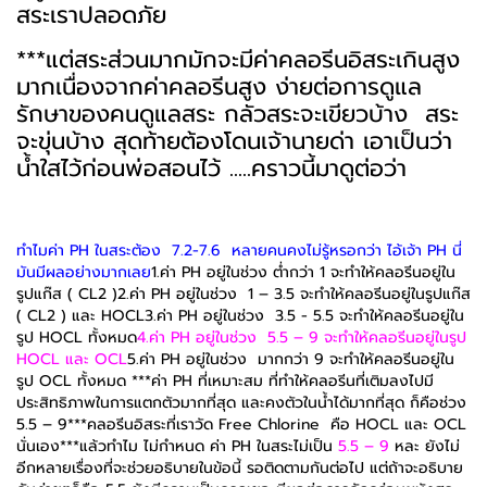
สระเราปลอดภัย
***
แต่สระส่วนมากมักจะมีค่าคลอรีนอิสระเกินสูง
มากเนื่องจากค่าคลอรีนสูง ง่ายต่อการดูแล
รักษาของคนดูแลสระ กลัวสระจะเขียวบ้าง สระ
จะขุ่นบ้าง สุดท้ายต้องโดนเจ้านายด่า เอาเป็นว่า
น้ำใสไว้ก่อนพ่อสอนไว้ .....
คราวนี้มาดูต่อว่า
ทำไมค่า
PH
ในสระต้อง
7.2-7.6
หลายคนคงไม่รู้หรอกว่า ไอ้เจ้า
PH
นี่
มันมีผลอย่างมากเลย
1.ค่า PH อยู่ในช่วง ต่ำกว่า 1 จะทำให้คลอรีนอยู่ใน
รูปแก๊ส ( CL2 )
2.
ค่า
PH
อยู่ในช่วง
1 – 3.5
จะทำให้คลอรีนอยู่ในรูปแก๊ส
( CL2 )
และ
HOCL
3.
ค่า
PH
อยู่ในช่วง
3.5 - 5.5
จะทำให้คลอรีนอยู่ใน
รูป
HOCL
ทั้งหมด
4.
ค่า
PH
อยู่ในช่วง
5.5 – 9
จะทำให้คลอรีนอยู่ในรูป
HOCL
และ
OCL
5.
ค่า
PH
อยู่ในช่วง มากกว่า
9
จะทำให้คลอรีนอยู่ใน
รูป
OCL
ทั้งหมด
***
ค่า
PH
ที่เหมาะสม ที่ทำให้คลอรีนที่เติมลงไปมี
ประสิทธิภาพในการแตกตัวมากที่สุด และคงตัวในน้ำได้มากที่สุด ก็คือช่วง
5.5 – 9
***
คลอรีนอิสระที่เราวัด
Free Chlorine
คือ
HOCL
และ
OCL
นั่นเอง
***
แล้วทำไม ไม่กำหนด ค่า
PH
ในสระไม่เป็น
5.5 – 9
หละ ยังไม่
อีกหลายเรื่องที่จะช่วยอธิบายในข้อนี้ รอติดตามกันต่อไป แต่ถ้าจะอธิบาย