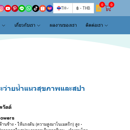
0
0
TH
฿
-
THB
น
เกี่ยวกับเรา
ผลงานของเรา
ติดต่อเรา
ระว่ายน้ำแนวสุขภาพและสปา
ลวัตต์
Blowers
ด้านข้าง • ให้แรงดัน (ความสูงมาโนเมตริก) สูง •