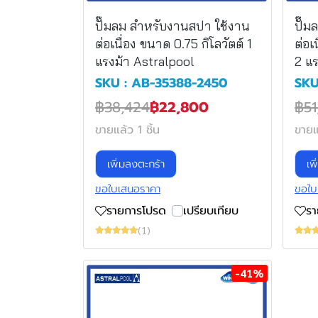
ปั๊มลม สำหรับงานสปา ใช้งาน
ปั๊
ต่อเนื่อง ขนาด 0.75 กิโลวัตต์ 1
ต่อเ
แรงม้า Astralpool
2 แร
SKU : AB-35388-2450
SKU
฿38,424
฿22,800
฿51
ขายแล้ว 1 ชิ้น
ขายแล
เพิ่มลงตะกร้า
เพ
ขอใบเสนอราคา
ขอใบ
รายการโปรด
เปรียบเทียบ
ร
(1)
-41%