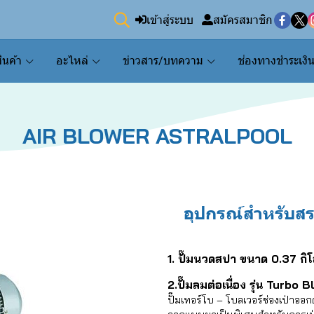
เข้าสู่ระบบ
สมัครสมาชิก
ินค้า
อะไหล่
ข่าวสาร/บทความ
ช่องทางชำระเงิ
A
I
R
B
L
O
W
E
R
A
S
T
R
A
L
P
O
O
L
อุปกรณ์สำหรับส
1. ปั๊มนวดสปา ขนาด 0.37 กิโ
2.ปั๊มลมต่อเนื่อง รุ่น Turbo 
ปั๊มเทอร์โบ – โบลเวอร์ช่องเป่าออก