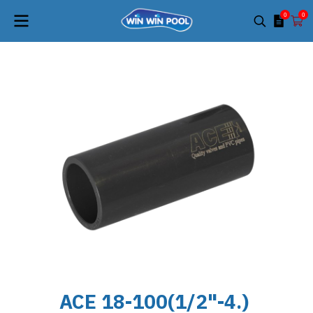
0
0
ACE 18-100(1/2"-4.)