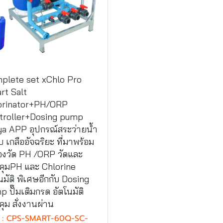
plete set xChlo Pro
rt Salt
orinator+PH/ORP
troller+Dosing pump
ya APP อุปกรณ์สระว่ายน้ำ
 เกลืออัจฉริยะ ที่มาพร้อม
่องวัด PH /ORP วัดและ
คุมPH และ Chlorine
นมัติ พิเศษอีกกับ Dosing
 ปั๊มเติมกรด อัตโนมัติ
ุม สั่งงานผ่าน
 : CPS-SMART-60Q-SC-