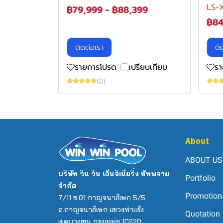
LS-
฿79,999
-
฿88,399
฿84
ติดต่อเรา
ติ
รายการโปรด
เปรียบเทียบ
ร
(0)
About
ABOUT US
บริษัท วิน วิน เอ็นจิเนียริ่ง ซัพพลาย
Portfolio
จำกัด
Promotion
7/11 ซ.01 กาญจนาภิเษก 5/5
ถ.กาญจนาภิเษก แขวงท่าแร้ง
Quotation
เขตบางเขน กรุงเทพฯ 10220