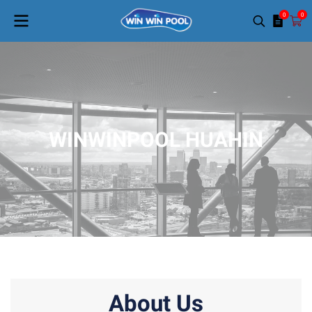
0
0
WINWINPOOL HUAHIN
About Us